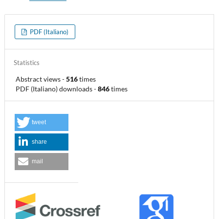
PDF (Italiano)
Statistics
Abstract views
-
516
times
PDF (Italiano) downloads
-
846
times
tweet
share
mail