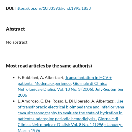
DOI:
https://doi.org/10.33393/gcnd.1995.1853
Abstract
No abstract
Most read articles by the same author(s)
E. Rubbiani, A. Albertazzi,
Transplantation in HCV +
patients: Modena experience
,
Giornale di Clinica
Nefrologica e Dialisi: Vol. 18 No. 3 (2006): July-September
2006
L. Amoroso, G. Del Rosso, L. Di Liberato, A. Albertazzi,
Use
of transthoracic electrical bioimpedance and inferior vena
cava ultrasonography to evaluate the state of hydration in
patients undergoing periodic hemodialysis
,
Giornale di
Clinica Nefrologica e Dialisi: Vol. 8 No. 1 (1996): January-
March 1996