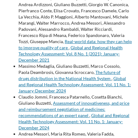
Andrea Ardizzoni, Giuliano Buzzetti, Giorgio W. Canonica,
Pierfranco Conte, Elisa Crovato, Francesco Damele, Carlo
La Vecchia, Aldo P. Maggioni, Alberto Mantovani, Michele
Marangi, Walter Marrocco, Andrea Messori, Alessandro
Padovani, Alessandro Rambaldi, Walter Ricciardi,
Francesco Ripa di Meana, Federico Spandonaro, Valeria
Tozzi, Giuseppe Mancia,
Real-world data: how they can help
to improve quality of care
,
Global and Regional Health
Technology Assessment: Vol. 8 No. 1 (2021): January-
December 2021
Massimo Medaglia, Giuliano Buzzetti, Marco Cossolo,
Paola Deambrosis, Giovanna Scroccaro,
The future of
drugs distribution in the National Health System
,
Global
and Regional Health Technology Assessment: Vol. 11 No. 1:
January-December 2024
Claudio Jommi, Francesca Patarnello, Cosetta Bianchi,
Giuliano Buzzetti,
Assessment of innovativeness, and price
and reimbursement negotiation of medicines:
recommendations of an expert panel
,
Global and Regional
Health Technology Assessment: Vol. 11 No. 1: January-
December 2024
Andrea Messori, Maria Rita Romeo, Valeria Fadda,