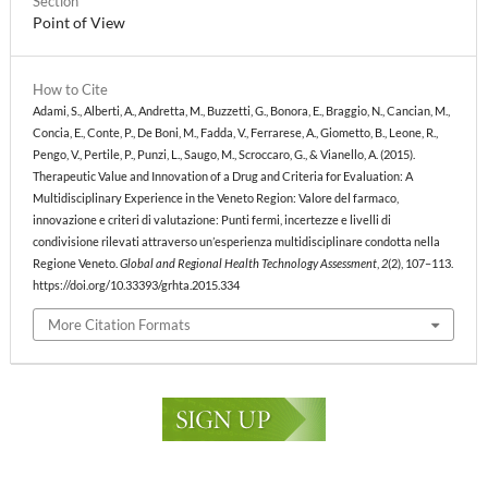
Section
Point of View
How to Cite
Adami, S., Alberti, A., Andretta, M., Buzzetti, G., Bonora, E., Braggio, N., Cancian, M.,
Concia, E., Conte, P., De Boni, M., Fadda, V., Ferrarese, A., Giometto, B., Leone, R.,
Pengo, V., Pertile, P., Punzi, L., Saugo, M., Scroccaro, G., & Vianello, A. (2015).
Therapeutic Value and Innovation of a Drug and Criteria for Evaluation: A
Multidisciplinary Experience in the Veneto Region: Valore del farmaco,
innovazione e criteri di valutazione: Punti fermi, incertezze e livelli di
condivisione rilevati attraverso un’esperienza multidisciplinare condotta nella
Regione Veneto.
Global and Regional Health Technology Assessment
,
2
(2), 107–113.
https://doi.org/10.33393/grhta.2015.334
More Citation Formats