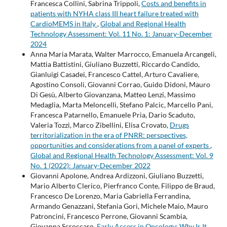
Francesca Collini, Sabrina Trippoli,
Costs and benefits in
patients with NYHA class III heart failure treated with
CardioMEMS in Italy
,
Global and Regional Health
Technology Assessment: Vol. 11 No. 1: January-December
2024
Anna Maria Marata, Walter Marrocco, Emanuela Arcangeli,
Mattia Battistini, Giuliano Buzzetti, Riccardo Candido,
Gianluigi Casadei, Francesco Cattel, Arturo Cavaliere,
Agostino Consoli, Giovanni Corrao, Guido Didoni, Mauro
Di Gesù, Alberto Giovanzana, Matteo Lenzi, Massimo
Medaglia, Marta Meloncelli, Stefano Palcic, Marcello Pani,
Francesca Patarnello, Emanuele Pria, Dario Scaduto,
Valeria Tozzi, Marco Zibellini, Elisa Crovato,
Drugs
territorialization in the era of PNRR: perspectives,
opportunities and considerations from a panel of experts
,
Global and Regional Health Technology Assessment: Vol. 9
No. 1 (2022): January-December 2022
Giovanni Apolone, Andrea Ardizzoni, Giuliano Buzzetti,
Mario Alberto Clerico, Pierfranco Conte, Filippo de Braud,
Francesco De Lorenzo, Maria Gabriella Ferrandina,
Armando Genazzani, Stefania Gori, Michele Maio, Mauro
Patroncini, Francesco Perrone, Giovanni Scambia,
Giovanna Scroccaro,
Early Access in Oncology: Why Is It