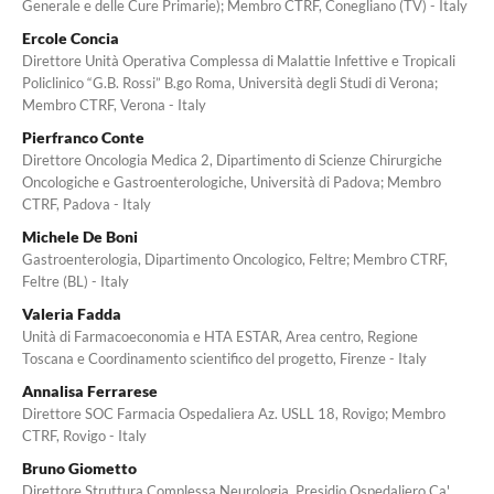
Generale e delle Cure Primarie); Membro CTRF, Conegliano (TV) - Italy
Ercole Concia
Direttore Unità Operativa Complessa di Malattie Infettive e Tropicali
Policlinico “G.B. Rossi” B.go Roma, Università degli Studi di Verona;
Membro CTRF, Verona - Italy
Pierfranco Conte
Direttore Oncologia Medica 2, Dipartimento di Scienze Chirurgiche
Oncologiche e Gastroenterologiche, Università di Padova; Membro
CTRF, Padova - Italy
Michele De Boni
Gastroenterologia, Dipartimento Oncologico, Feltre; Membro CTRF,
Feltre (BL) - Italy
Valeria Fadda
Unità di Farmacoeconomia e HTA ESTAR, Area centro, Regione
Toscana e Coordinamento scientifico del progetto, Firenze - Italy
Annalisa Ferrarese
Direttore SOC Farmacia Ospedaliera Az. USLL 18, Rovigo; Membro
CTRF, Rovigo - Italy
Bruno Giometto
Direttore Struttura Complessa Neurologia, Presidio Ospedaliero Ca'