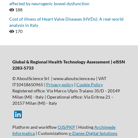
affected by neurogenic bowel dysfunction
188
Cost of illness of Heart Valve Diseases (HVDs): A real-world
analysis in Italy
170
Global & Regional Health Technology Assessment | eISSN
2283-5733
© AboutScience Srl | www.aboutscience.eu | VAT
IT10418650965 |
Privacy policy
|
Cookie Policy
Registered office: Via Marco Ulpio Traiano 35/D - 20149
Milan (MI) - Italy | Operational office: Via Eritrea 21 –
20157 Milan (MI) - Italy
Platform and workflow
OJS/PKP
| Hosting
Archimede
Informatica
| Customizations
e-Danex Digital Solutions