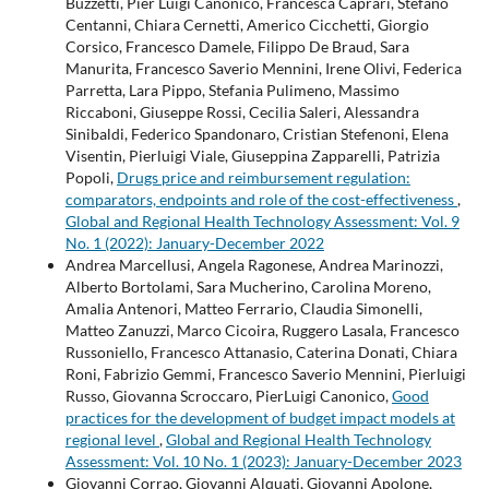
Buzzetti, Pier Luigi Canonico, Francesca Caprari, Stefano
Centanni, Chiara Cernetti, Americo Cicchetti, Giorgio
Corsico, Francesco Damele, Filippo De Braud, Sara
Manurita, Francesco Saverio Mennini, Irene Olivi, Federica
Parretta, Lara Pippo, Stefania Pulimeno, Massimo
Riccaboni, Giuseppe Rossi, Cecilia Saleri, Alessandra
Sinibaldi, Federico Spandonaro, Cristian Stefenoni, Elena
Visentin, Pierluigi Viale, Giuseppina Zapparelli, Patrizia
Popoli,
Drugs price and reimbursement regulation:
comparators, endpoints and role of the cost-effectiveness
,
Global and Regional Health Technology Assessment: Vol. 9
No. 1 (2022): January-December 2022
Andrea Marcellusi, Angela Ragonese, Andrea Marinozzi,
Alberto Bortolami, Sara Mucherino, Carolina Moreno,
Amalia Antenori, Matteo Ferrario, Claudia Simonelli,
Matteo Zanuzzi, Marco Cicoira, Ruggero Lasala, Francesco
Russoniello, Francesco Attanasio, Caterina Donati, Chiara
Roni, Fabrizio Gemmi, Francesco Saverio Mennini, Pierluigi
Russo, Giovanna Scroccaro, PierLuigi Canonico,
Good
practices for the development of budget impact models at
regional level
,
Global and Regional Health Technology
Assessment: Vol. 10 No. 1 (2023): January-December 2023
Giovanni Corrao, Giovanni Alquati, Giovanni Apolone,