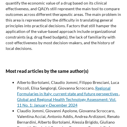
quantify the economic value of a drug based on its clinical
effectiveness, and QALYs still represent the main tool to compare
outcomes across different therapeutic areas. The main problem in
this area is represented by the difficulty in translating general
principles into practical decisions. Factors that still hamper the
application of the value-based approach include organizational
constraints (e.g. drug fixed budgets), the lack of familiarity with
cost-effectiveness by most decision-makers, and the history of
local decisions.
Most read articles by the same author(s)
Alberto Bortolami, Claudio Jommi, Filippo Bresciani, Luca
Piccoli, Elisa Sangiorgi, Giovanna Scroccaro,
Regional
Formularies in Italy: current state and future perspectives
,
Global and Regional Health Technology Assessment: Vol.
11 No. 1: January-December 2024
Claudio Jommi, Giovanni Apolone, Giovanna Scroccaro,
Valentina Acciai, Antonio Addis, Andrea Ardizzoni, Renato
Bernardini, Alberto Bortolami, Alessia Brigido, Giuliano