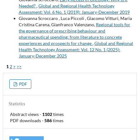
Needed?
,
Global and Regional Health Technology
Assessment: Vol. 6 No. 1 (2019): January-December 2019
Giovanna Scroccaro , Luca Piccoli , Giacomo Vitturi, Maria
Cristina Carena, Gianfranco Valenzano,
Regional tools for
the governance of prescribing behaviour and
pharmaceutical spending: from literature to concrete
experiences and prospects for change
,
Global and Regional
Health Technology Assessment: Vol. 12 No. 1 (2025):
January-December 2025
1
2
>
>>
PDF
Statistics
Abstract views
-
1102
times
PDF downloads
-
586
times