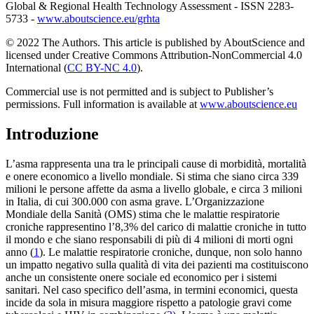
Global & Regional Health Technology Assessment - ISSN 2283-
5733 -
www.aboutscience.eu/grhta
© 2022 The Authors. This article is published by AboutScience and
licensed under Creative Commons Attribution-NonCommercial 4.0
International (
CC BY-NC 4.0
).
Commercial use is not permitted and is subject to Publisher’s
permissions. Full information is available at
www.aboutscience.eu
Introduzione
L’asma rappresenta una tra le principali cause di morbidità, mortalità
e onere economico a livello mondiale. Si stima che siano circa 339
milioni le persone affette da asma a livello globale, e circa 3 milioni
in Italia, di cui 300.000 con asma grave. L’Organizzazione
Mondiale della Sanità (OMS) stima che le malattie respiratorie
croniche rappresentino l’8,3% del carico di malattie croniche in tutto
il mondo e che siano responsabili di più di 4 milioni di morti ogni
anno (
1
). Le malattie respiratorie croniche, dunque, non solo hanno
un impatto negativo sulla qualità di vita dei pazienti ma costituiscono
anche un consistente onere sociale ed economico per i sistemi
sanitari. Nel caso specifico dell’asma, in termini economici, questa
incide da sola in misura maggiore rispetto a patologie gravi come