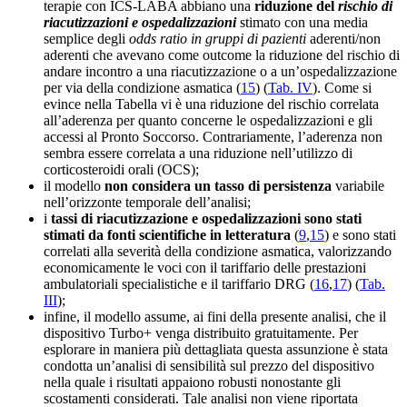
terapie con ICS-LABA abbiano una
riduzione del
rischio di
riacutizzazioni e ospedalizzazioni
stimato con una media
semplice degli
odds ratio in gruppi di pazienti
aderenti/non
aderenti che avevano come outcome la riduzione del rischio di
andare incontro a una riacutizzazione o a un’ospedalizzazione
per via della condizione asmatica (
15
) (
Tab. IV
). Come si
evince nella Tabella vi è una riduzione del rischio correlata
all’aderenza per quanto concerne le ospedalizzazioni e gli
accessi al Pronto Soccorso. Contrariamente, l’aderenza non
sembra essere correlata a una riduzione nell’utilizzo di
corticosteroidi orali (OCS);
il modello
non considera un tasso di persistenza
variabile
nell’orizzonte temporale dell’analisi;
i
tassi di riacutizzazione e ospedalizzazioni sono stati
stimati da fonti scientifiche in letteratura
(
9
,
15
) e sono stati
correlati alla severità della condizione asmatica, valorizzando
economicamente le voci con il tariffario delle prestazioni
ambulatoriali specialistiche e il tariffario DRG (
16
,
17
) (
Tab.
III
);
infine, il modello assume, ai fini della presente analisi, che il
dispositivo Turbo+ venga distribuito gratuitamente. Per
esplorare in maniera più dettagliata questa assunzione è stata
condotta un’analisi di sensibilità sul prezzo del dispositivo
nella quale i risultati appaiono robusti nonostante gli
scostamenti considerati. Tale analisi non viene riportata