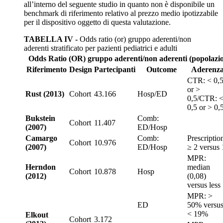
all’interno del seguente studio in quanto non è disponibile un
benchmark di riferimento relativo al prezzo medio ipotizzabile
per il dispositivo oggetto di questa valutazione.
TABELLA IV -
Odds ratio (or) gruppo aderenti/non
aderenti stratificato per pazienti pediatrici e adulti
Odds Ratio (OR) gruppo aderenti/non aderenti (popolazio
Riferimento
Design
Partecipanti
Outcome
Aderenz
CTR: < 0,
or >
Rust (2013)
Cohort
43.166
Hosp/ED
0,5/CTR: 
0,5 or > 0,
Bukstein
Comb:
Cohort
11.407
(2007)
ED/Hosp
Camargo
Comb:
Prescriptio
Cohort
10.976
(2007)
ED/Hosp
≥ 2 versus 
MPR:
Herndon
median
Cohort
10.878
Hosp
(2012)
(0,08)
versus less
MPR: >
ED
50% versu
< 19%
Elkout
Cohort
3.172