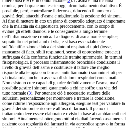
tubercolosi e HIV in combinazione (
2
). L’asma è una malattia
cronica, per la quale non esiste oggi alcun trattamento risolutivo. È
possibile, però, controllarne il decorso, riducendo il numero e la
gravità degli attacchi d’asma e migliorando la gestione dei sintomi.
Al fine di mettere in atto un piano di controllo adeguato è importante
che la malattia sia diagnosticata precocemente, con lo scopo di
evitare gli effetti dannosi e le conseguenze a lungo termine
dell’infiammazione cronica. La diagnosi di asma non è semplice,
soprattutto nei primi anni di vita, e si basa essenzialmente
sull’identificazione clinica dei sintomi respiratori tipici (tosse,
mancanza di fiato, sibili respiratori, senso di oppressione toracica)
suffragata dalla conferma funzionale tramite spirometria. In termini
fisiopatologici, il processo infiammatorio bronchiale condiziona il
livello di gravità dell’asma e costituisce il fattore che meglio
risponde alla terapia con farmaci antinfiammatori somministrati per
via inalatoria, anche in assenza di sintomi respiratori conclamati.
Non esistono cure capaci di guarire definitivamente l’asma, ma è
possibile gestire i sintomi garantendo a chi ne soffre una vita del
tutto normale (
3
). Per ottenere ciò è necessario studiare delle
soluzioni personalizzate per monitorare e trattare la condizione,
come ridurre l’esposizione agli allergeni, eseguire test per valutare la
gravità dei sintomi e ricorrere all’uso di farmaci. Il piano di
trattamento deve essere elaborato e rivisto in base ai cambiamenti nei
sintomi. Attualmente si ottengono ottimi risultati facendo assumere al
paziente con regolarità dei farmaci in via aerosolica spray o in forma