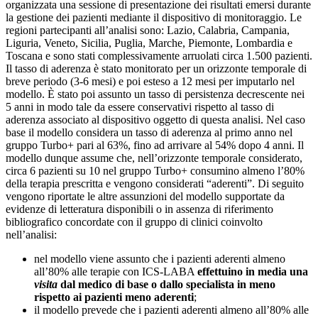
organizzata una sessione di presentazione dei risultati emersi durante
la gestione dei pazienti mediante il dispositivo di monitoraggio. Le
regioni partecipanti all’analisi sono: Lazio, Calabria, Campania,
Liguria, Veneto, Sicilia, Puglia, Marche, Piemonte, Lombardia e
Toscana e sono stati complessivamente arruolati circa 1.500 pazienti.
Il tasso di aderenza è stato monitorato per un orizzonte temporale di
breve periodo (3-6 mesi) e poi esteso a 12 mesi per imputarlo nel
modello. È stato poi assunto un tasso di persistenza decrescente nei
5 anni in modo tale da essere conservativi rispetto al tasso di
aderenza associato al dispositivo oggetto di questa analisi. Nel caso
base il modello considera un tasso di aderenza al primo anno nel
gruppo Turbo+ pari al 63%, fino ad arrivare al 54% dopo 4 anni. Il
modello dunque assume che, nell’orizzonte temporale considerato,
circa 6 pazienti su 10 nel gruppo Turbo+ consumino almeno l’80%
della terapia prescritta e vengono considerati “aderenti”. Di seguito
vengono riportate le altre assunzioni del modello supportate da
evidenze di letteratura disponibili o in assenza di riferimento
bibliografico concordate con il gruppo di clinici coinvolto
nell’analisi:
nel modello viene assunto che i pazienti aderenti almeno
all’80% alle terapie con ICS-LABA
effettuino in media una
visita
dal medico di base o dallo specialista in meno
rispetto ai pazienti meno aderenti
;
il modello prevede che i pazienti aderenti almeno all’80% alle