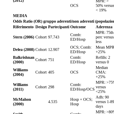
(2012)
MPR: >
OCS
50% versu
< 19%
MEDIA
Odds Ratio (OR) gruppo aderenti/non aderenti (popolazio
Riferimento
Design
Partecipanti
Outcome
Aderenza
MPR: 75th
Comb:
Stern (2006)
Cohort
97.743
perc versus
ED/Hosp
less
OCS; Comb:
Mean MPR
Delea (2008)
Cohort
12.907
ED/Hosp
+25%
Balkrishnan
Comb:
Refills: 2
Cohort
751
(2000)
ED/Hosp
versus 0
Median
Williams
Cohort
405
OCS
CMA:
(2004)
+25%
MPR: >75
Williams
Comb:
Cohort
298
versus
(2011)
ED/Hosp/OCS
<25%
Adh: 90
McMahon
Hosp + OCS;
4.535
versus 1-8
(2000)
Hosp
days
MPR: >80