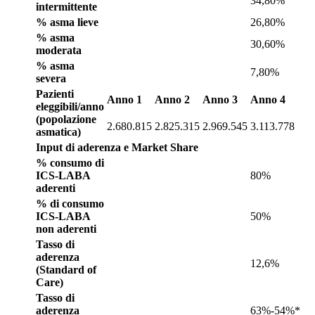
34,80%
intermittente
% asma lieve
26,80%
% asma
30,60%
moderata
% asma
7,80%
severa
Pazienti
Anno 1
Anno 2
Anno 3
Anno 4
eleggibili/anno
(popolazione
2.680.815
2.825.315
2.969.545
3.113.778
asmatica)
Input di aderenza e Market Share
% consumo di
ICS-LABA
80%
aderenti
% di consumo
ICS-LABA
50%
non aderenti
Tasso di
aderenza
12,6%
(Standard of
Care)
Tasso di
aderenza
63%-54%*