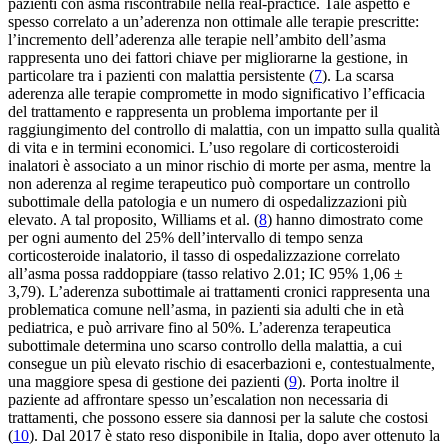
pazienti con asma riscontrabile nella real-practice. Tale aspetto è
spesso correlato a un’aderenza non ottimale alle terapie prescritte:
l’incremento dell’aderenza alle terapie nell’ambito dell’asma
rappresenta uno dei fattori chiave per migliorarne la gestione, in
particolare tra i pazienti con malattia persistente (
7
). La scarsa
aderenza alle terapie compromette in modo significativo l’efficacia
del trattamento e rappresenta un problema importante per il
raggiungimento del controllo di malattia, con un impatto sulla qualità
di vita e in termini economici. L’uso regolare di corticosteroidi
inalatori è associato a un minor rischio di morte per asma, mentre la
non aderenza al regime terapeutico può comportare un controllo
subottimale della patologia e un numero di ospedalizzazioni più
elevato. A tal proposito, Williams et al. (
8
) hanno dimostrato come
per ogni aumento del 25% dell’intervallo di tempo senza
corticosteroide inalatorio, il tasso di ospedalizzazione correlato
all’asma possa raddoppiare (tasso relativo 2.01; IC 95% 1,06 ±
3,79). L’aderenza subottimale ai trattamenti cronici rappresenta una
problematica comune nell’asma, in pazienti sia adulti che in età
pediatrica, e può arrivare fino al 50%. L’aderenza terapeutica
subottimale determina uno scarso controllo della malattia, a cui
consegue un più elevato rischio di esacerbazioni e, contestualmente,
una maggiore spesa di gestione dei pazienti (
9
). Porta inoltre il
paziente ad affrontare spesso un’escalation non necessaria di
trattamenti, che possono essere sia dannosi per la salute che costosi
(
10
). Dal 2017 è stato reso disponibile in Italia, dopo aver ottenuto la