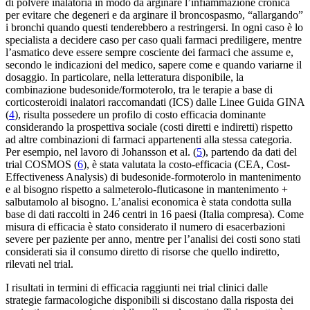
di polvere inalatoria in modo da arginare l’infiammazione cronica
per evitare che degeneri e da arginare il broncospasmo, “allargando”
i bronchi quando questi tenderebbero a restringersi. In ogni caso è lo
specialista a decidere caso per caso quali farmaci prediligere, mentre
l’asmatico deve essere sempre cosciente dei farmaci che assume e,
secondo le indicazioni del medico, sapere come e quando variarne il
dosaggio. In particolare, nella letteratura disponibile, la
combinazione budesonide/formoterolo, tra le terapie a base di
corticosteroidi inalatori raccomandati (ICS) dalle Linee Guida GINA
(
4
), risulta possedere un profilo di costo efficacia dominante
considerando la prospettiva sociale (costi diretti e indiretti) rispetto
ad altre combinazioni di farmaci appartenenti alla stessa categoria.
Per esempio, nel lavoro di Johansson et al. (
5
), partendo da dati del
trial COSMOS (
6
), è stata valutata la costo-efficacia (CEA, Cost-
Effectiveness Analysis) di budesonide-formoterolo in mantenimento
e al bisogno rispetto a salmeterolo-fluticasone in mantenimento +
salbutamolo al bisogno. L’analisi economica è stata condotta sulla
base di dati raccolti in 246 centri in 16 paesi (Italia compresa). Come
misura di efficacia è stato considerato il numero di esacerbazioni
severe per paziente per anno, mentre per l’analisi dei costi sono stati
considerati sia il consumo diretto di risorse che quello indiretto,
rilevati nel trial.
I risultati in termini di efficacia raggiunti nei trial clinici dalle
strategie farmacologiche disponibili si discostano dalla risposta dei