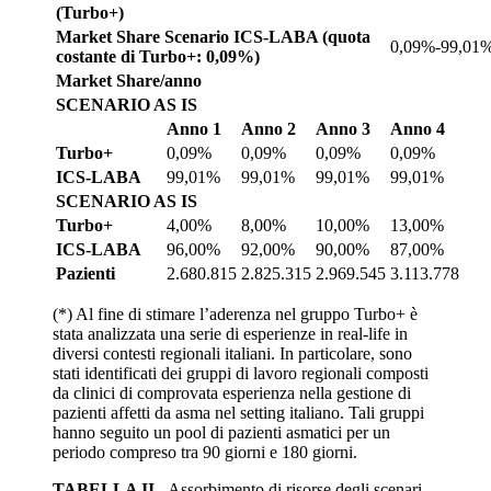
(Turbo+)
Market Share Scenario ICS-LABA (quota
0,09%-99,01
costante di Turbo+: 0,09%)
Market Share/anno
SCENARIO AS IS
Anno 1
Anno 2
Anno 3
Anno 4
Turbo+
0,09%
0,09%
0,09%
0,09%
ICS-LABA
99,01%
99,01%
99,01%
99,01%
SCENARIO AS IS
Turbo+
4,00%
8,00%
10,00%
13,00%
ICS-LABA
96,00%
92,00%
90,00%
87,00%
Pazienti
2.680.815
2.825.315
2.969.545
3.113.778
(*) Al fine di stimare l’aderenza nel gruppo Turbo+ è
stata analizzata una serie di esperienze in real-life in
diversi contesti regionali italiani. In particolare, sono
stati identificati dei gruppi di lavoro regionali composti
da clinici di comprovata esperienza nella gestione di
pazienti affetti da asma nel setting italiano. Tali gruppi
hanno seguito un pool di pazienti asmatici per un
periodo compreso tra 90 giorni e 180 giorni.
TABELLA II -
Assorbimento di risorse degli scenari