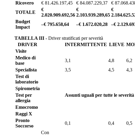
Ricovero
€ 81.426.197,45
€ 84.087.229,37
€ 87.068.43
€
€
€
TOTALE
2.020.909.692,56
2.103.939.289,65
2.184.625.5
Budget
–€ 795.658,64
–€ 1.672.020,28
–€ 2.129.69
Impact
TABELLA III -
Driver stratificati per severità
DRIVER
INTERMITTENTE
LIEVE
MO
Visite
Medico di
3,1
4,8
6,2
base
Specialista
3,5
4,5
4,3
Test di
laboratorio
Spirometria
Test per
Assunti uguali per tutte le severità
allergia
Emocromo
Raggi X
Pronto
0,1
0,4
0,5
Soccorso
Con