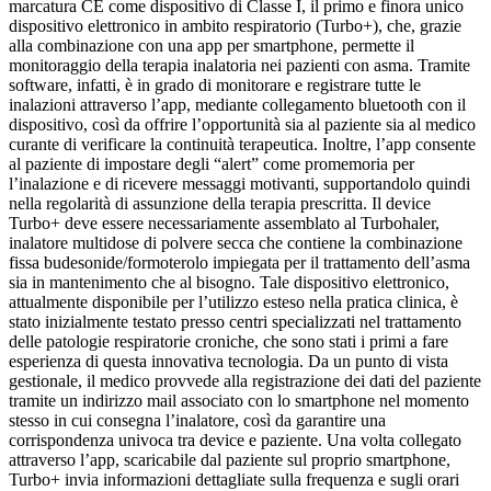
marcatura CE come dispositivo di Classe I, il primo e finora unico
dispositivo elettronico in ambito respiratorio (Turbo+), che, grazie
alla combinazione con una app per smartphone, permette il
monitoraggio della terapia inalatoria nei pazienti con asma. Tramite
software, infatti, è in grado di monitorare e registrare tutte le
inalazioni attraverso l’app, mediante collegamento bluetooth con il
dispositivo, così da offrire l’opportunità sia al paziente sia al medico
curante di verificare la continuità terapeutica. Inoltre, l’app consente
al paziente di impostare degli “alert” come promemoria per
l’inalazione e di ricevere messaggi motivanti, supportandolo quindi
nella regolarità di assunzione della terapia prescritta. Il device
Turbo+ deve essere necessariamente assemblato al Turbohaler,
inalatore multidose di polvere secca che contiene la combinazione
fissa budesonide/formoterolo impiegata per il trattamento dell’asma
sia in mantenimento che al bisogno. Tale dispositivo elettronico,
attualmente disponibile per l’utilizzo esteso nella pratica clinica, è
stato inizialmente testato presso centri specializzati nel trattamento
delle patologie respiratorie croniche, che sono stati i primi a fare
esperienza di questa innovativa tecnologia. Da un punto di vista
gestionale, il medico provvede alla registrazione dei dati del paziente
tramite un indirizzo mail associato con lo smartphone nel momento
stesso in cui consegna l’inalatore, così da garantire una
corrispondenza univoca tra device e paziente. Una volta collegato
attraverso l’app, scaricabile dal paziente sul proprio smartphone,
Turbo+ invia informazioni dettagliate sulla frequenza e sugli orari