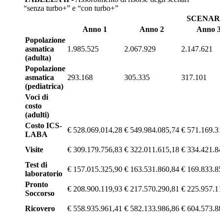
“senza turbo+” e “con turbo+”
SCENARI
Anno 1
Anno 2
Anno 
Popolazione
asmatica
1.985.525
2.067.929
2.147.621
(adulta)
Popolazione
asmatica
293.168
305.335
317.101
(pediatrica)
Voci di
costo
(adulti)
Costo ICS-
€ 528.069.014,28
€ 549.984.085,74
€ 571.169.3
LABA
Visite
€ 309.179.756,83
€ 322.011.615,18
€ 334.421.8
Test di
€ 157.015.325,90
€ 163.531.860,84
€ 169.833.8
laboratorio
Pronto
€ 208.900.119,93
€ 217.570.290,81
€ 225.957.1
Soccorso
Ricovero
€ 558.935.961,41
€ 582.133.986,86
€ 604.573.8