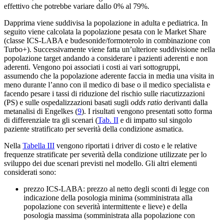
effettivo che potrebbe variare dallo 0% al 79%.
Dapprima viene suddivisa la popolazione in adulta e pediatrica. In
seguito viene calcolata la popolazione pesata con le Market Share
(classe ICS-LABA e budesonide/formoterolo in combinazione con
Turbo+). Successivamente viene fatta un’ulteriore suddivisione nella
popolazione target andando a considerare i pazienti aderenti e non
aderenti. Vengono poi associati i costi ai vari sottogruppi,
assumendo che la popolazione aderente faccia in media una visita in
meno durante l’anno con il medico di base o il medico specialista e
facendo pesare i tassi di riduzione del rischio sulle riacutizzazioni
(PS) e sulle ospedalizzazioni basati sugli
odds ratio
derivanti dalla
metanalisi di Engelkes (
9
). I risultati vengono presentati sotto forma
di differenziale tra gli scenari (
Tab. II
e di impatto sul singolo
paziente stratificato per severità della condizione asmatica.
Nella
Tabella III
vengono riportati i driver di costo e le relative
frequenze stratificate per severità della condizione utilizzate per lo
sviluppo dei due scenari previsti nel modello. Gli altri elementi
considerati sono:
prezzo ICS-LABA: prezzo al netto degli sconti di legge con
indicazione della posologia minima (somministrata alla
popolazione con severità intermittente e lieve) e della
posologia massima (somministrata alla popolazione con