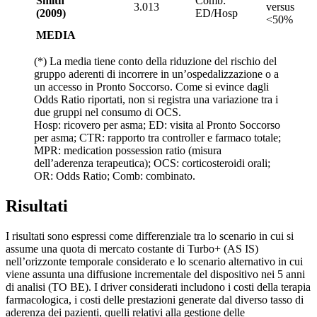
Smith
Comb:
3.013
versus
(2009)
ED/Hosp
<50%
MEDIA
(*) La media tiene conto della riduzione del rischio del
gruppo aderenti di incorrere in un’ospedalizzazione o a
un accesso in Pronto Soccorso. Come si evince dagli
Odds Ratio riportati, non si registra una variazione tra i
due gruppi nel consumo di OCS.
Hosp: ricovero per asma; ED: visita al Pronto Soccorso
per asma; CTR: rapporto tra controller e farmaco totale;
MPR: medication possession ratio (misura
dell’aderenza terapeutica); OCS: corticosteroidi orali;
OR: Odds Ratio; Comb: combinato.
Risultati
I risultati sono espressi come differenziale tra lo scenario in cui si
assume una quota di mercato costante di Turbo+ (AS IS)
nell’orizzonte temporale considerato e lo scenario alternativo in cui
viene assunta una diffusione incrementale del dispositivo nei 5 anni
di analisi (TO BE). I driver considerati includono i costi della terapia
farmacologica, i costi delle prestazioni generate dal diverso tasso di
aderenza dei pazienti, quelli relativi alla gestione delle