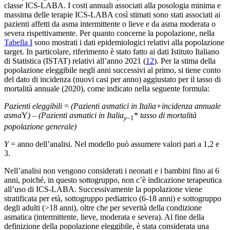
classe ICS-LABA. I costi annuali associati alla posologia minima e
massima delle terapie ICS-LABA così stimati sono stati associati ai
pazienti affetti da asma intermittente o lieve e da asma moderata o
severa rispettivamente. Per quanto concerne la popolazione, nella
Tabella I
sono mostrati i dati epidemiologici relativi alla popolazione
target. In particolare, riferimento è stato fatto ai dati Istituto Italiano
di Statistica (ISTAT) relativi all’anno 2021 (
12
). Per la stima della
popolazione eleggibile negli anni successivi al primo, si tiene conto
del dato di incidenza (nuovi casi per anno) aggiustato per il tasso di
mortalità annuale (2020), come indicato nella seguente formula:
Pazienti eleggibili
=
(Pazienti asmatici in Italia+incidenza annuale
asma
Y
) – (Pazienti asmatici in Italia
*
tasso di mortalità
y
–1
popolazione generale)
Y
= anno dell’analisi. Nel modello può assumere valori pari a 1,2 e
3.
Nell’analisi non vengono considerati i neonati e i bambini fino ai 6
anni, poiché, in questo sottogruppo, non c’è indicazione terapeutica
all’uso di ICS-LABA. Successivamente la popolazione viene
stratificata per età, sottogruppo pediatrico (6-18 anni) e sottogruppo
degli adulti (>18 anni), oltre che per severità della condizione
asmatica (intermittente, lieve, moderata e severa). Al fine della
definizione della popolazione eleggibile, è stata considerata una