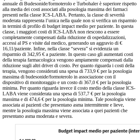
annuale di Budesonide/formoterolo e Turbohaler è superiore rispetto
alla media dei costi associati alla posologia massima dei farmaci
presenti nella classe ICS-LABA. Pertanto, la classe di severità
moderata rappresenta l’unica nella quale non si verifica un risparmio
in termini di profilo di budget impact medio per paziente. In questa
classe, i maggiori costi di ICS-LABA non riescono a essere
completamente compensati dalla riduzione di ospedalizzazioni,
accessi al PS e visite dal medico, generando un aggravio di €
16,11/paziente. Infine, nella classe “severa” si evidenzia un
risparmio di 342,95 € a paziente. In questo caso gli aumentati costi
della terapia farmacologica vengono ampiamente compensati dalla
riduzione sugli altri driver di costo. Per quanto riguarda i costi della
terapia, vengono considerati una spesa di 733,9 € per la posologia
massima di budesonide/formoterolo in associazione con il
dispositivo di monitoraggio e un costo di 367,0 € per la posologia
minima. Per quanto riguarda invece il costo medio della classe ICS-
LABA viene considerata una spesa di 537,7 € per la posologia
massima e di 474,6 € per la posologia minima. Tale posologia viene
associata ai pazienti che presentano asma intermittente e lieve,
mentre la posologia massima viene associata a quei pazienti che
presentano asma moderata e severa.