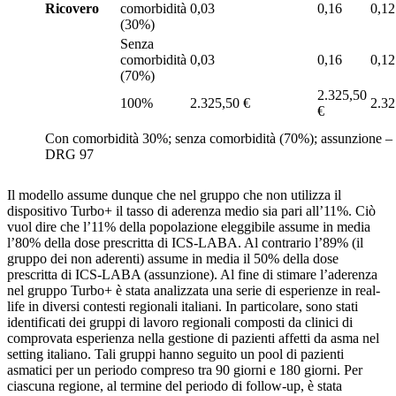
Ricovero
comorbidità
0,03
0,16
0,12
(30%)
Senza
comorbidità
0,03
0,16
0,12
(70%)
2.325,50
100%
2.325,50 €
2.32
€
Con comorbidità 30%; senza comorbidità (70%); assunzione 
DRG 97
Il modello assume dunque che nel gruppo che non utilizza il
dispositivo Turbo+ il tasso di aderenza medio sia pari all’11%. Ciò
vuol dire che l’11% della popolazione eleggibile assume in media
l’80% della dose prescritta di ICS-LABA. Al contrario l’89% (il
gruppo dei non aderenti) assume in media il 50% della dose
prescritta di ICS-LABA (assunzione). Al fine di stimare l’aderenza
nel gruppo Turbo+ è stata analizzata una serie di esperienze in real-
life in diversi contesti regionali italiani. In particolare, sono stati
identificati dei gruppi di lavoro regionali composti da clinici di
comprovata esperienza nella gestione di pazienti affetti da asma nel
setting italiano. Tali gruppi hanno seguito un pool di pazienti
asmatici per un periodo compreso tra 90 giorni e 180 giorni. Per
ciascuna regione, al termine del periodo di follow-up, è stata