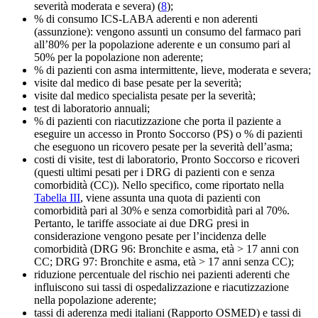
severità moderata e severa) (
8
);
% di consumo ICS-LABA aderenti e non aderenti
(assunzione): vengono assunti un consumo del farmaco pari
all’80% per la popolazione aderente e un consumo pari al
50% per la popolazione non aderente;
% di pazienti con asma intermittente, lieve, moderata e severa;
visite dal medico di base pesate per la severità;
visite dal medico specialista pesate per la severità;
test di laboratorio annuali;
% di pazienti con riacutizzazione che porta il paziente a
eseguire un accesso in Pronto Soccorso (PS) o % di pazienti
che eseguono un ricovero pesate per la severità dell’asma;
costi di visite, test di laboratorio, Pronto Soccorso e ricoveri
(questi ultimi pesati per i DRG di pazienti con e senza
comorbidità (CC)). Nello specifico, come riportato nella
Tabella III
, viene assunta una quota di pazienti con
comorbidità pari al 30% e senza comorbidità pari al 70%.
Pertanto, le tariffe associate ai due DRG presi in
considerazione vengono pesate per l’incidenza delle
comorbidità (DRG 96: Bronchite e asma, età > 17 anni con
CC; DRG 97: Bronchite e asma, età > 17 anni senza CC);
riduzione percentuale del rischio nei pazienti aderenti che
influiscono sui tassi di ospedalizzazione e riacutizzazione
nella popolazione aderente;
tassi di aderenza medi italiani (Rapporto OSMED) e tassi di