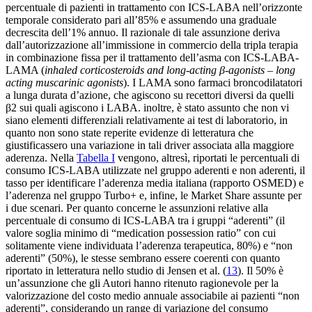
percentuale di pazienti in trattamento con ICS-LABA nell’orizzonte
temporale considerato pari all’85% e assumendo una graduale
decrescita dell’1% annuo. Il razionale di tale assunzione deriva
dall’autorizzazione all’immissione in commercio della tripla terapia
in combinazione fissa per il trattamento dell’asma con ICS-LABA-
LAMA (
inhaled corticosteroids and long-acting β-agonists
–
long
acting muscarinic agonists
). I LAMA sono farmaci broncodilatatori
a lunga durata d’azione, che agiscono su recettori diversi da quelli
β2 sui quali agiscono i LABA. inoltre, è stato assunto che non vi
siano elementi differenziali relativamente ai test di laboratorio, in
quanto non sono state reperite evidenze di letteratura che
giustificassero una variazione in tali driver associata alla maggiore
aderenza. Nella
Tabella I
vengono, altresì, riportati le percentuali di
consumo ICS-LABA utilizzate nel gruppo aderenti e non aderenti, il
tasso per identificare l’aderenza media italiana (rapporto OSMED) e
l’aderenza nel gruppo Turbo+ e, infine, le Market Share assunte per
i due scenari. Per quanto concerne le assunzioni relative alla
percentuale di consumo di ICS-LABA tra i gruppi “aderenti” (il
valore soglia minimo di “medication possession ratio” con cui
solitamente viene individuata l’aderenza terapeutica, 80%) e “non
aderenti” (50%), le stesse sembrano essere coerenti con quanto
riportato in letteratura nello studio di Jensen et al. (
13
). Il 50% è
un’assunzione che gli Autori hanno ritenuto ragionevole per la
valorizzazione del costo medio annuale associabile ai pazienti “non
aderenti”, considerando un range di variazione del consumo