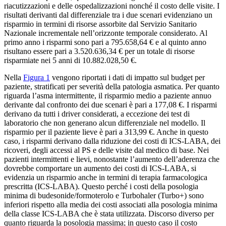
riacutizzazioni e delle ospedalizzazioni nonché il costo delle visite. I
risultati derivanti dal differenziale tra i due scenari evidenziano un
risparmio in termini di risorse assorbite dal Servizio Sanitario
Nazionale incrementale nell’orizzonte temporale considerato. Al
primo anno i risparmi sono pari a 795.658,64 € e al quinto anno
risultano essere pari a 3.520.636,34 € per un totale di risorse
risparmiate nei 5 anni di 10.882.028,50 €.
Nella
Figura 1
vengono riportati i dati di impatto sul budget per
paziente, stratificati per severità della patologia asmatica. Per quanto
riguarda l’asma intermittente, il risparmio medio a paziente annuo
derivante dal confronto dei due scenari è pari a 177,08 €. I risparmi
derivano da tutti i driver considerati, a eccezione dei test di
laboratorio che non generano alcun differenziale nel modello. Il
risparmio per il paziente lieve è pari a 313,99 €. Anche in questo
caso, i risparmi derivano dalla riduzione dei costi di ICS-LABA, dei
ricoveri, degli accessi al PS e delle visite dal medico di base. Nei
pazienti intermittenti e lievi, nonostante l’aumento dell’aderenza che
dovrebbe comportare un aumento dei costi di ICS-LABA, si
evidenzia un risparmio anche in termini di terapia farmacologica
prescritta (ICS-LABA). Questo perché i costi della posologia
minima di budesonide/formoterolo e Turbohaler (Turbo+) sono
inferiori rispetto alla media dei costi associati alla posologia minima
della classe ICS-LABA che è stata utilizzata. Discorso diverso per
quanto riguarda la posologia massima; in questo caso il costo