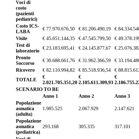
Voci di
costo
(pazienti
pediatrici)
Costo ICS-
€ 77.970.676,50
€ 81.206.490,19
€ 84.334.54
LABA
Visite
€ 45.651.144,35
€ 47.545.799,50
€ 49.378.19
Test di
€ 23.183.695,41
€ 24.145.877,67
€ 25.076.38
laboratorio
Pronto
€ 30.688.661,76
€ 31.962.366,59
€ 33.194.48
Soccorso
Ricovero
€ 82.110.994,82
€ 85.518.936,54
€ 88.815.61
€
€
€
TOTALE
2.021.705.351,20
2.105.611.309,93
2.186.755.2
SCENARIO TO BE
Anno 1
Anno 2
Anno 3
Popolazione
asmatica
1.985.525
2.067.929
2.147.621
(adulta)
Popolazione
asmatica
293.168
305.335
317.101
(pediatrica)
Voci di