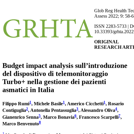
Glob Reg Health Te
Assess 2022; 9: 58-
ISSN 2283-5733 | D
10.33393/grhta.2022
ORIGINAL
RESEARCH ART
Budget impact analysis sull’introduzione
del dispositivo di telemonitoraggio
Turbo+ nella gestione dei pazienti
asmatici in Italia
1
1
1
Filippo Rumi
, Michele Basile
, Americo Cicchetti
, Rosario
2
3
4
Contiguglia
, Antonella Pentassuglia
, Alessandro Oliva
,
5
6
7
Gianenrico Senna
, Marco Bonavia
, Francesco Scarpelli
,
8
Marco Benvenuto
1