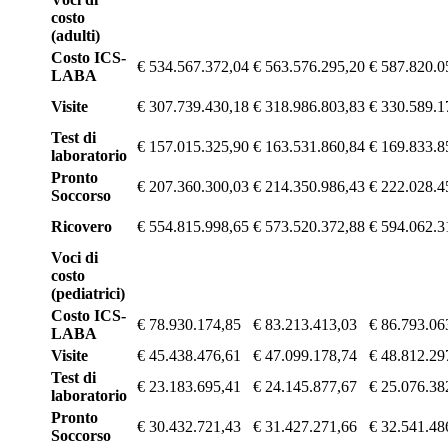
costo
(adulti)
Costo ICS-
€ 534.567.372,04
€ 563.576.295,20
€ 587.820.0
LABA
Visite
€ 307.739.430,18
€ 318.986.803,83
€ 330.589.1
Test di
€ 157.015.325,90
€ 163.531.860,84
€ 169.833.8
laboratorio
Pronto
€ 207.360.300,03
€ 214.350.986,43
€ 222.028.4
Soccorso
Ricovero
€ 554.815.998,65
€ 573.520.372,88
€ 594.062.3
Voci di
costo
(pediatrici)
Costo ICS-
€ 78.930.174,85
€ 83.213.413,03
€ 86.793.06
LABA
Visite
€ 45.438.476,61
€ 47.099.178,74
€ 48.812.29
Test di
€ 23.183.695,41
€ 24.145.877,67
€ 25.076.38
laboratorio
Pronto
€ 30.432.721,43
€ 31.427.271,66
€ 32.541.48
Soccorso