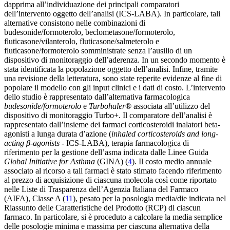
dapprima all’individuazione dei principali comparatori
dell’intervento oggetto dell’analisi (ICS-LABA). In particolare, tali
alternative consistono nelle combinazioni di
budesonide/formoterolo, beclometasone/formoterolo,
fluticasone/vilanterolo, fluticasone/salmeterolo e
fluticasone/formoterolo somministrate senza l’ausilio di un
dispositivo di monitoraggio dell’aderenza. In un secondo momento è
stata identificata la popolazione oggetto dell’analisi. Infine, tramite
una revisione della letteratura, sono state reperite evidenze al fine di
popolare il modello con gli input clinici e i dati di costo. L’intervento
dello studio è rappresentato dall’alternativa farmacologica
budesonide/formoterolo
e
Turbohaler
® associata all’utilizzo del
dispositivo di monitoraggio Turbo+. Il comparatore dell’analisi è
rappresentato dall’insieme dei farmaci corticosteroidi inalatori beta-
agonisti a lunga durata d’azione (
inhaled corticosteroids and long-
acting β-agonists
- ICS-LABA), terapia farmacologica di
riferimento per la gestione dell’asma indicata dalle Linee Guida
Global Initiative for Asthma
(GINA) (
4
). Il costo medio annuale
associato al ricorso a tali farmaci è stato stimato facendo riferimento
al prezzo di acquisizione di ciascuna molecola così come riportato
nelle Liste di Trasparenza dell’Agenzia Italiana del Farmaco
(AIFA), Classe A (
11
), pesato per la posologia media/die indicata nel
Riassunto delle Caratteristiche del Prodotto (RCP) di ciascun
farmaco. In particolare, si è proceduto a calcolare la media semplice
delle posologie minima e massima per ciascuna alternativa della